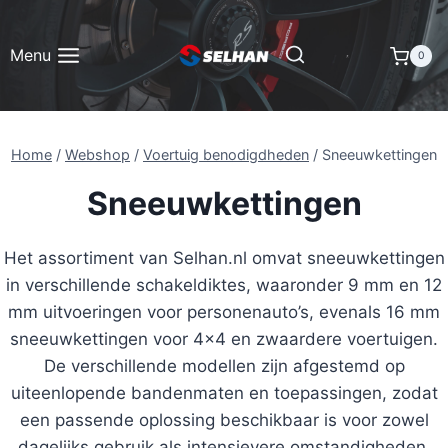
Doorgaan
naar
Menu
0
inhoud
Home
/
Webshop
/
Voertuig benodigdheden
/
Sneeuwkettingen
Sneeuwkettingen
Het assortiment van Selhan.nl omvat sneeuwkettingen
in verschillende schakeldiktes, waaronder 9 mm en 12
mm uitvoeringen voor personenauto’s, evenals 16 mm
sneeuwkettingen voor 4×4 en zwaardere voertuigen.
De verschillende modellen zijn afgestemd op
uiteenlopende bandenmaten en toepassingen, zodat
een passende oplossing beschikbaar is voor zowel
dagelijks gebruik als intensievere omstandigheden.