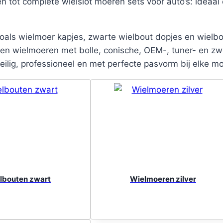
 tot complete wielslot moeren sets voor auto’s: ideaal 
oals wielmoer kapjes, zwarte wielbout dopjes en wielb
n wielmoeren met bolle, conische, OEM-, tuner- en zwev
ilig, professioneel en met perfecte pasvorm bij elke m
lbouten zwart
Wielmoeren zilver