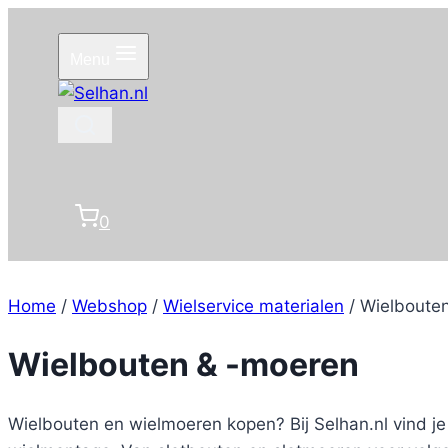
Doorgaan
naar
Menu
inhoud
0
Home
/
Webshop
/
Wielservice materialen
/
Wielboute
Wielbouten & -moeren
Wielbouten en wielmoeren kopen? Bij Selhan.nl vind j