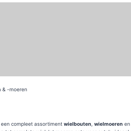
n & -moeren
e een compleet assortiment
wielbouten
,
wielmoeren
e