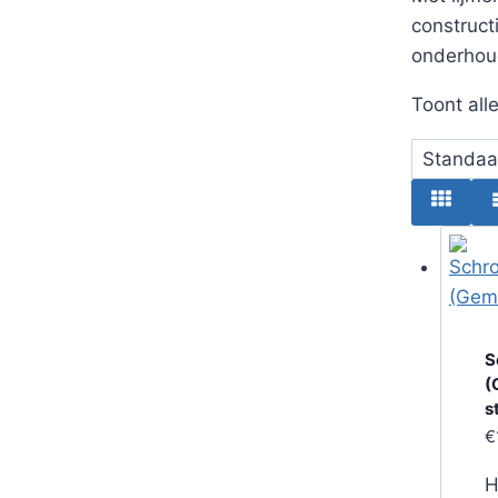
construct
onderhoud
Toont all
S
(
s
€
H