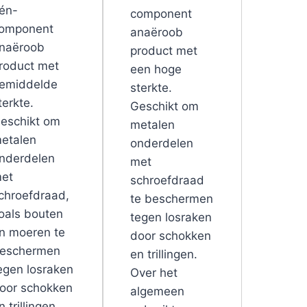
én-
component
omponent
anaëroob
naëroob
product met
roduct met
een hoge
emiddelde
sterkte.
terkte.
Geschikt om
eschikt om
metalen
etalen
onderdelen
nderdelen
met
et
schroefdraad
chroefdraad,
te beschermen
oals bouten
tegen losraken
n moeren te
door schokken
eschermen
en trillingen.
egen losraken
Over het
oor schokken
algemeen
n trillingen.