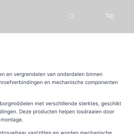
0
den en vergrendelen van onderdelen binnen
schroefverbindingen en mechanische componenten
.
orgmiddelen met verschillende sterktes, geschikt
ndingen. Deze producten helpen losdraaien door
e montage.
 betrouwbaar vastzitten en worden mechanische