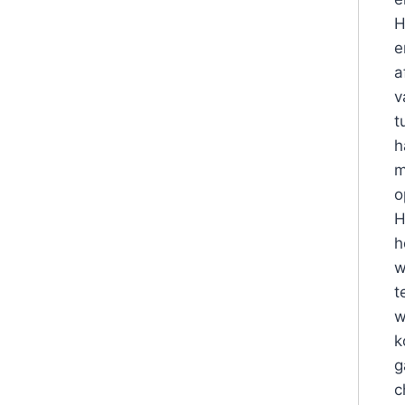
H
e
a
v
t
h
m
o
H
h
w
t
w
k
g
c