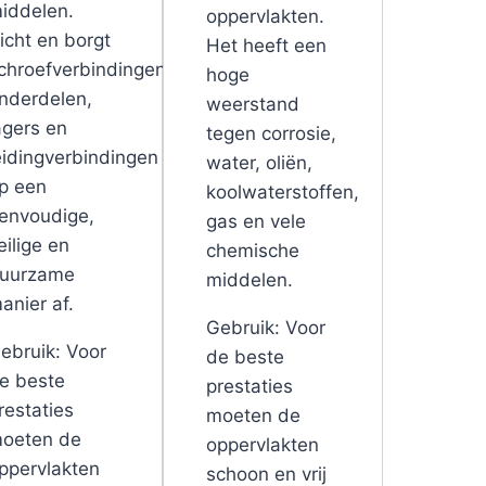
iddelen.
oppervlakten.
icht en borgt
Het heeft een
chroefverbindingen,
hoge
nderdelen,
weerstand
agers en
tegen corrosie,
eidingverbindingen
water, oliën,
p een
koolwaterstoffen,
envoudige,
gas en vele
eilige en
chemische
uurzame
middelen.
anier af.
Gebruik: Voor
ebruik: Voor
de beste
e beste
prestaties
restaties
moeten de
oeten de
oppervlakten
ppervlakten
schoon en vrij