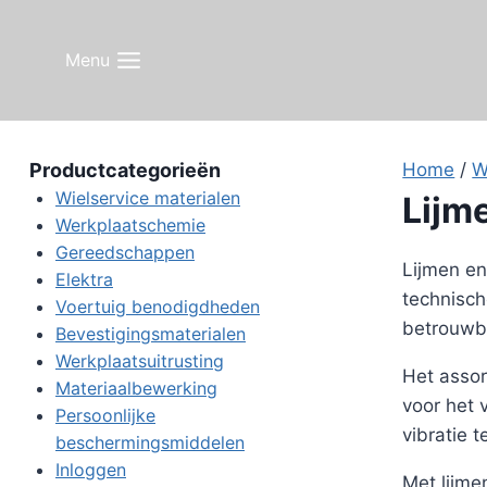
Doorgaan
naar
Menu
inhoud
Productcategorieën
Home
/
W
Wielservice materialen
Lijm
Werkplaatschemie
Gereedschappen
Lijmen en
Elektra
technisc
Voertuig benodigdheden
betrouwbaa
Bevestigingsmaterialen
Werkplaatsuitrusting
Het assor
Materiaalbewerking
voor het 
Persoonlijke
vibratie 
beschermingsmiddelen
Inloggen
Met lijme