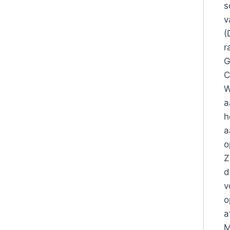
s
v
(
r
G
C
W
a
h
a
o
Z
d
v
o
a
M