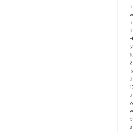
o
v
n
d
H
s
t
2
i
d
1
u
w
v
b
a