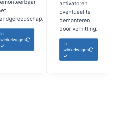
emonteerbaar
activatoren.
et
Eventueel te
andgereedschap.
demonteren
door verhitting.
In
winkelwagen
In
winkelwagen