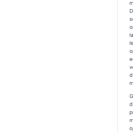
m
D
s
o
l
l
o
e
v
d
m
G
d
p
m
o