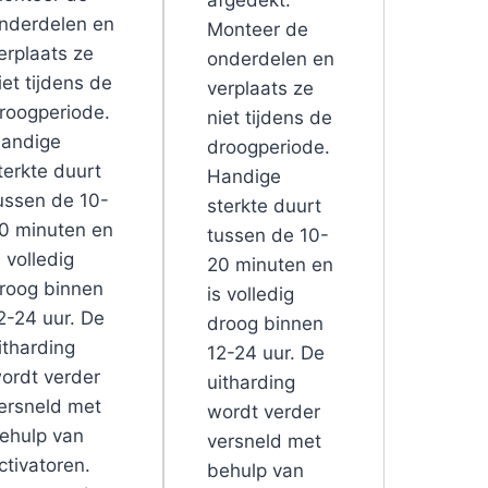
afgedekt.
nderdelen en
Monteer de
erplaats ze
onderdelen en
iet tijdens de
verplaats ze
roogperiode.
niet tijdens de
andige
droogperiode.
terkte duurt
Handige
ussen de 10-
sterkte duurt
0 minuten en
tussen de 10-
s volledig
20 minuten en
roog binnen
is volledig
2-24 uur. De
droog binnen
itharding
12-24 uur. De
ordt verder
uitharding
ersneld met
wordt verder
ehulp van
versneld met
ctivatoren.
behulp van