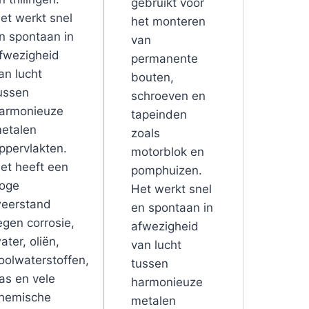
gebruikt voor
et werkt snel
het monteren
n spontaan in
van
fwezigheid
permanente
an lucht
bouten,
ussen
schroeven en
armonieuze
tapeinden
etalen
zoals
ppervlakten.
motorblok en
et heeft een
pomphuizen.
oge
Het werkt snel
eerstand
en spontaan in
egen corrosie,
afwezigheid
ater, oliën,
van lucht
oolwaterstoffen,
tussen
as en vele
harmonieuze
hemische
metalen