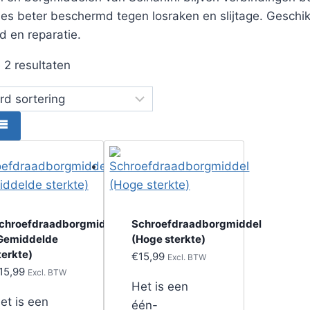
ies beter beschermd tegen losraken en slijtage. Geschik
 en reparatie.
e 2 resultaten
chroefdraadborgmiddel
Schroefdraadborgmiddel
Gemiddelde
(Hoge sterkte)
terkte)
€
15,99
Excl. BTW
15,99
Excl. BTW
Het is een
et is een
één-