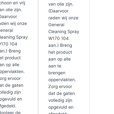
choon en vrij
van olie zijn.
an olie zijn.
(Daarvoor
Daarvoor
raden wij onze
aden wij onze
General
eneral
Cleaning Spray
leaning Spray
W170 104
170 104
aan.) Breng
an.) Breng
het product
et product
aan op alle
an op alle
aan te
ppervlakten.
brengen
org ervoor
oppervlakten.
at de gaten
Zorg ervoor
olledig zijn
dat de gaten
pgevuld en
volledig zijn
fgedekt.
opgevuld en
onteer de