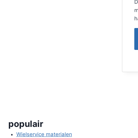
D
m
h
populair
Wielservice materialen