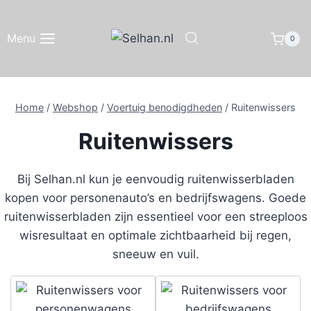
Doorgaan
naar
Menu
0
inhoud
Home
/
Webshop
/
Voertuig benodigdheden
/
Ruitenwissers
Ruitenwissers
Bij Selhan.nl kun je eenvoudig ruitenwisserbladen
kopen voor personenauto’s en bedrijfswagens. Goede
ruitenwisserbladen zijn essentieel voor een streeploos
wisresultaat en optimale zichtbaarheid bij regen,
sneeuw en vuil.