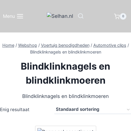
Doorgaan
naar
Menu
0
inhoud
Home
/
Webshop
/
Voertuig benodigdheden
/
Automotive clips
/
Blindklinknagels en blindklinkmoeren
Blindklinknagels en
blindklinkmoeren
Blindklinknagels en blindklinkmoeren
Enig resultaat