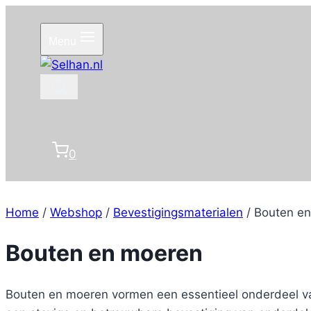
Doorgaan
naar
Menu
inhoud
0
Home
/
Webshop
/
Bevestigingsmaterialen
/
Bouten e
Bouten en moeren
Bouten en moeren vormen een essentieel onderdeel va