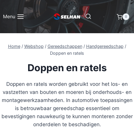
Doorgaan
naar
Menu
0
inhoud
Home
/
Webshop
/
Gereedschappen
/
Handgereedschap
/
Doppen en ratels
Doppen en ratels
Doppen en ratels worden gebruikt voor het los- en
vastzetten van bouten en moeren bij onderhouds- en
montagewerkzaamheden. In automotive toepassingen
is betrouwbaar gereedschap essentieel om
bevestigingen nauwkeurig te kunnen monteren zonder
onderdelen te beschadigen.