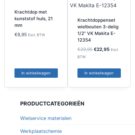
Krachtdop met
kunststof huls, 21
Krachtdoppenset
mm
wielbouten 3-delig
1/2” VK Makita E-
€
8,95
Excl. BTW
12354
Oorspronkelijke
Huidige
€
29,95
€
22,95
Excl.
prijs
prijs
BTW
was:
is:
€29,95.
€22,95.
In winkelwagen
In winkelwagen
PRODUCTCATEGORIEËN
Wielservice materialen
Werkplaatschemie