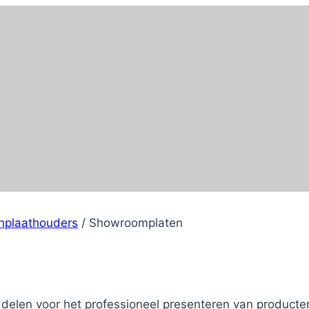
nplaathouders
/
Showroomplaten
delen voor het professioneel presenteren van producte