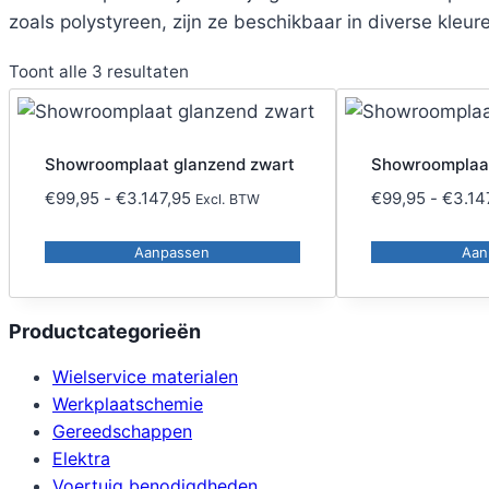
zoals polystyreen, zijn ze beschikbaar in diverse kleu
Toont alle 3 resultaten
Showroomplaat glanzend zwart
Showroomplaa
Prijsklasse:
€
99,95
-
€
3.147,95
€
99,95
-
€
3.14
Excl. BTW
€99,95
tot
Aanpassen
Aan
Dit
Dit
€3.147,95
product
product
Productcategorieën
heeft
heeft
meerdere
meerdere
Wielservice materialen
variaties.
variaties.
Werkplaatschemie
Deze
Deze
Gereedschappen
optie
optie
Elektra
kan
kan
Voertuig benodigdheden