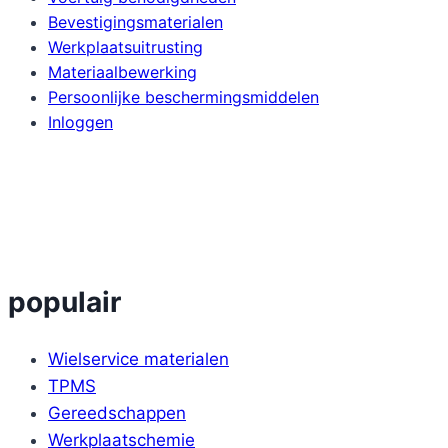
gekozen
gekozen
Bevestigingsmaterialen
Werkplaatsuitrusting
worden
worden
Materiaalbewerking
op
op
Persoonlijke beschermingsmiddelen
de
de
Inloggen
productpagina
productpagin
populair
Wielservice materialen
TPMS
Gereedschappen
Werkplaatschemie