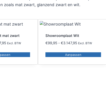
ren zoals mat zwart, glanzend zwart en wit.
t mat zwart
Showroomplaat Wit
Prijsklasse:
Prijsklasse:
7,95
€
99,95
-
€
3.147,95
Excl. BTW
Excl. BTW
€99,95
€99,95
tot
tot
passen
Aanpassen
Dit
€3.147,95
€3.147,95
product
heeft
meerdere
variaties.
Deze
optie
kan