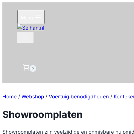
Doorgaan
naar
Menu
inhoud
0
Home
/
Webshop
/
Voertuig benodigdheden
/
Kenteke
Showroomplaten
Showroomplaten zijn veelzijdige en onmisbare hulpmid