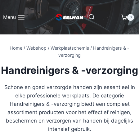
Doorgaan
naar
Menu
0
inhoud
Home
/
Webshop
/
Werkplaatschemie
/
Handreinigers & -
verzorging
Handreinigers & -verzorging
Schone en goed verzorgde handen zijn essentieel in
elke professionele werkplaats. De categorie
Handreinigers & -verzorging biedt een compleet
assortiment producten voor het effectief reinigen,
beschermen en verzorgen van handen bij dagelijks
intensief gebruik.