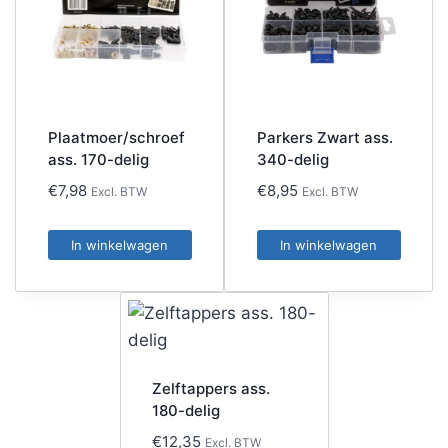
Plaatmoer/schroef
Parkers Zwart ass.
ass. 170-delig
340-delig
€
7,98
€
8,95
Excl. BTW
Excl. BTW
In winkelwagen
In winkelwagen
Zelftappers ass.
180-delig
€
12,35
Excl. BTW