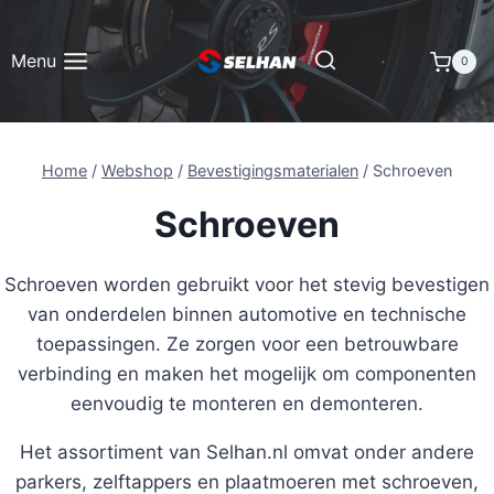
Doorgaan
naar
Menu
0
inhoud
Home
/
Webshop
/
Bevestigingsmaterialen
/
Schroeven
Schroeven
Schroeven worden gebruikt voor het stevig bevestigen
van onderdelen binnen automotive en technische
toepassingen. Ze zorgen voor een betrouwbare
verbinding en maken het mogelijk om componenten
eenvoudig te monteren en demonteren.
Het assortiment van Selhan.nl omvat onder andere
parkers, zelftappers en plaatmoeren met schroeven,