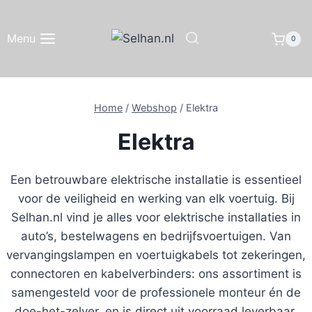
Doorgaan
naar
Menu
0
inhoud
Home
/
Webshop
/
Elektra
Elektra
Een betrouwbare elektrische installatie is essentieel
voor de veiligheid en werking van elk voertuig. Bij
Selhan.nl vind je alles voor elektrische installaties in
auto’s, bestelwagens en bedrijfsvoertuigen. Van
vervangingslampen en voertuigkabels tot zekeringen,
connectoren en kabelverbinders: ons assortiment is
samengesteld voor de professionele monteur én de
doe-het-zelver, en is direct uit voorraad leverbaar.