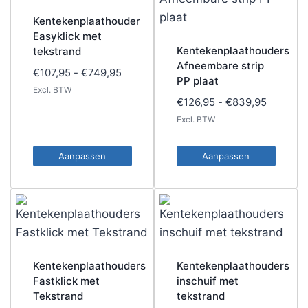
Kentekenplaathouder
Easyklick met
Kentekenplaathouders
tekstrand
Afneembare strip
Prijsklasse:
€
107,95
-
€
749,95
PP plaat
€107,95
Excl. BTW
Prijsklas
€
126,95
-
€
839,95
tot
€126,95
Excl. BTW
€749,95
tot
€839,95
Aanpassen
Aanpassen
Dit
Dit
product
product
heeft
heeft
meerdere
meerdere
variaties.
variaties.
Kentekenplaathouders
Kentekenplaathouders
Deze
Deze
Fastklick met
inschuif met
optie
optie
Tekstrand
tekstrand
kan
kan