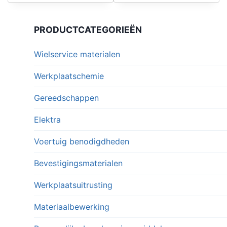
product
product
heeft
heeft
PRODUCTCATEGORIEËN
meerdere
meerdere
variaties.
variaties.
Wielservice materialen
Deze
Deze
optie
optie
Werkplaatschemie
kan
kan
Gereedschappen
gekozen
gekozen
worden
worden
Elektra
op
op
Voertuig benodigdheden
de
de
productpagina
productpagina
Bevestigingsmaterialen
Werkplaatsuitrusting
Materiaalbewerking