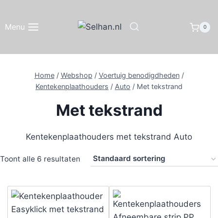
Doorgaan
naar
Menu
0
inhoud
Home
/
Webshop
/
Voertuig benodigdheden
/
Kentekenplaathouders
/
Auto
/
Met tekstrand
Met tekstrand
Kentekenplaathouders met tekstrand Auto
Toont alle 6 resultaten