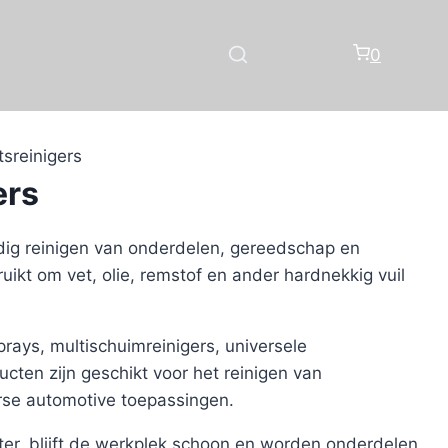
0
sreinigers
ers
ndig reinigen van onderdelen, gereedschap en
kt om vet, olie, remstof en ander hardnekkig vuil
rays, multischuimreinigers, universele
cten zijn geschikt voor het reinigen van
rse automotive toepassingen.
nter, blijft de werkplek schoon en worden onderdelen