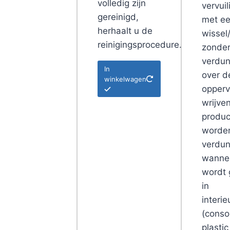
volledig zijn
vervui
gereinigd,
met e
herhaalt u de
wissel
reinigingsprocedure.
zonde
verdun
In
over d
winkelwagen
opperv
wrijve
produc
worde
verdu
wanne
wordt 
in
interie
(conso
plastic