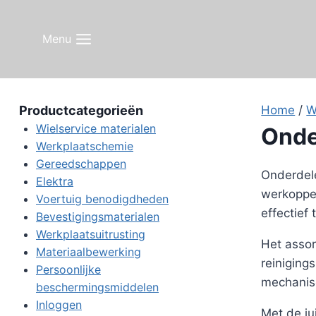
Doorgaan
naar
Menu
inhoud
Productcategorieën
Home
/
W
Wielservice materialen
Onde
Werkplaatschemie
Gereedschappen
Onderdele
Elektra
werkopper
Voertuig benodigdheden
effectief 
Bevestigingsmaterialen
Werkplaatsuitrusting
Het assor
Materiaalbewerking
reiniging
Persoonlijke
mechanisc
beschermingsmiddelen
Inloggen
Met de ju