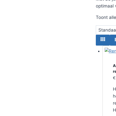
optimaal 
Toont all
A
r
€
H
h
r
H