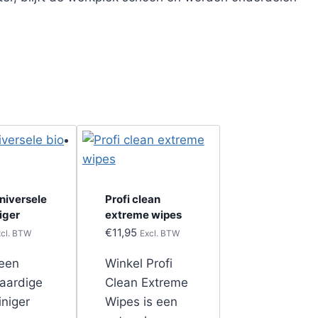
niversele
Profi clean
niger
extreme wipes
€
11,95
xcl. BTW
Excl. BTW
 een
Winkel Profi
aardige
Clean Extreme
iniger
Wipes is een