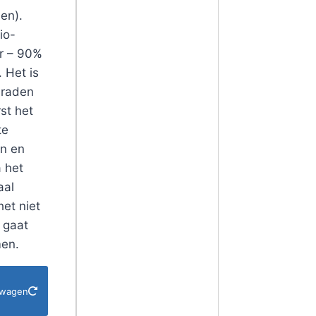
en).
io-
er – 90%
. Het is
 raden
st het
te
n en
 het
aal
het niet
l gaat
en.
lwagen