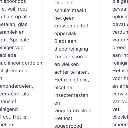
n spoorloos
die ge
Door het
lie, vuil, roet
gevaarl
schuim maakt
n hars op alle
oplosm
het geen
etalen, glas,
bevat 
krassen op het
eramiek en
verdu
oppervlak.
out. Speciale
water 
Biedt een
einiger voor
breed 
diepe reiniging
eoliede
aan in
zonder sporen
achineonderdelen,
reinig
en vlekken
chijfremmen
Het is
achter te laten.
n
voor h
Het reinigt olie,
emonderdelen,
en effe
nicotine,
eer actief als
verwij
insectenresten
ntensief
van vui
en
einigend
vet,
vingerafdrukken.
ffect. Het is
olievle
Het lost
nel en
smeer
opgedroogd