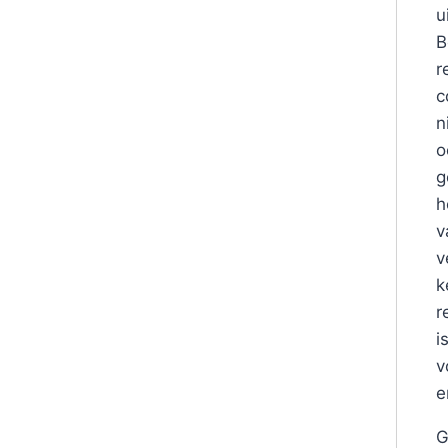
u
B
r
c
n
o
g
h
v
v
k
r
i
v
e
G