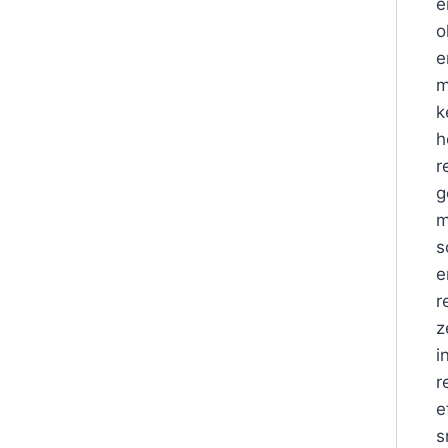
e
o
e
m
k
h
r
g
m
s
e
r
z
i
r
e
s