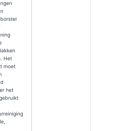
lingen
en
/borstel
r
ning
e
lakken
n. Het
t moet
n
nd
er het
gebruikt
urreiniging
le,