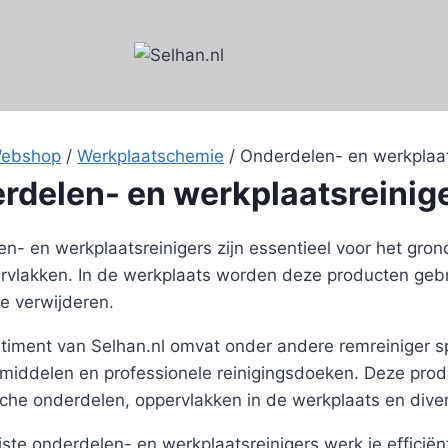
ebshop
/
Werkplaatschemie
/
Onderdelen- en werkplaat
rdelen- en werkplaatsreinig
n- en werkplaatsreinigers zijn essentieel voor het gro
vlakken. In de werkplaats worden deze producten gebrui
te verwijderen.
timent van Selhan.nl omvat onder andere remreiniger sp
smiddelen en professionele reinigingsdoeken. Deze produ
he onderdelen, oppervlakken in de werkplaats en dive
iste onderdelen- en werkplaatsreinigers werk je efficië