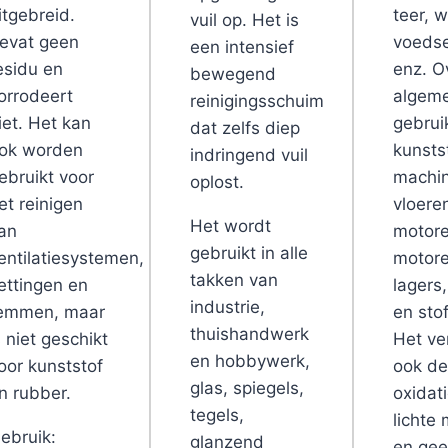
itgebreid.
teer, 
vuil op. Het is
evat geen
voedse
een intensief
esidu en
enz. O
bewegend
orrodeert
algem
reinigingsschuim
iet. Het kan
gebrui
dat zelfs diep
ok worden
kunsts
indringend vuil
ebruikt voor
machin
oplost.
et reinigen
vloere
Het wordt
an
motore
gebruikt in alle
entilatiesystemen,
motore
takken van
ettingen en
lagers
industrie,
emmen, maar
en stof
thuishandwerk
s niet geschikt
Het ve
en hobbywerk,
oor kunststof
ook d
glas, spiegels,
n rubber.
oxidat
tegels,
lichte
ebruik:
glanzend
en gee