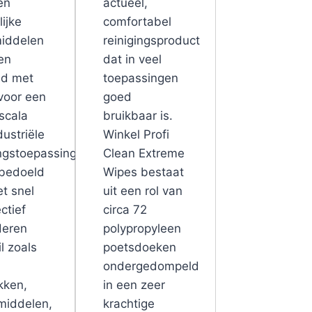
en
actueel,
ijke
comfortabel
iddelen
reinigingsproduct
en
dat in veel
nd met
toepassingen
voor een
goed
scala
bruikbaar is.
dustriële
Winkel Profi
ingstoepassingen.
Clean Extreme
 bedoeld
Wipes bestaat
et snel
uit een rol van
ctief
circa 72
deren
polypropyleen
l zoals
poetsdoeken
ondergedompeld
kken,
in een zeer
middelen,
krachtige