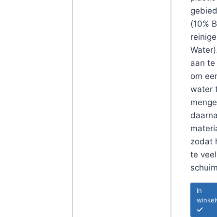
gebied
(10% B
reinig
Water)
aan te
om eer
water 
menge
daarna
materi
zodat 
te vee
schuim
In
winke