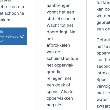
orstel
fosfat
aanbrengen
ebruiken om
kan oo
vormt het een
et schoon te
worde
stabiel schuim.
aken.
gebrui
Wacht tot het
een d
In
doordringt. Na
winkelwagen
het
Gebrui
afbrokkelen
het te 
van de
opperv
schuimstructuur
laat h
het oppervlak
secon
grondig
intrek
reinigen met
Spoel
een doek of
vervol
spons. Als de
met s
oppervlakken
water. 
nog niet
zwaar