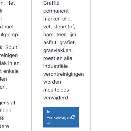
en. Het
Graffiti
k
permanent
n
marker, olie,
kt met
vet, kleurstof,
rukpomp.
hars, teer, lijm,
asfalt, grafiet,
k: Spuit
grasvlekken,
reinigen
roest en alle
lak in en
industriële
et enkele
verontreinigingen
den
worden
ken.
moeiteloos
verwijderd.
gens af
choon
In
winkelwagen
Bij
dere