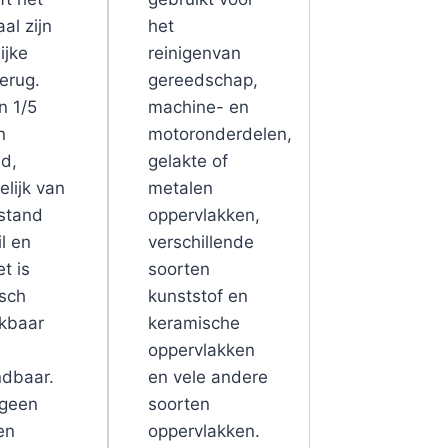
al zijn
het
ijke
reinigenvan
terug.
gereedschap,
n 1/5
machine- en
n
motoronderdelen,
d,
gelakte of
elijk van
metalen
stand
oppervlakken,
l en
verschillende
et is
soorten
isch
kunststof en
kbaar
keramische
oppervlakken
dbaar.
en vele andere
 geen
soorten
en
oppervlakken.