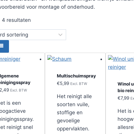
voorbereid voor montage of onderhoud.
e 4 resultaten
lgemene
Multischuimspray
einigingsspray
€
5,99
Winol u
Excl. BTW
2,49
bio rei
Excl. BTW
Het reinigt alle
€
7,99
E
et is een
soorten vuile,
oogactieve
Het is
stoffige en
einigingsspray.
hoogw
gevoelige
et reinigt snel
allesre
oppervlakten.