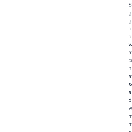
S
g
g
o
o
v
a
c
h
a
s
a
d
v
m
m