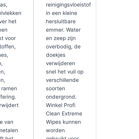
was,
reinigingsvloeistof
lvlekken
in een kleine
ver het
hersluitbare
een
emmer. Water
kt voor
en zeep zijn
toffen,
overbodig, de
es,
doekjes
n,
verwijderen
n,
snel het vuil op
n,
verschillende
, ramen
soorten
fering.
ondergrond.
rwijdert
Winkel Profi
e
Clean Extreme
ie van
Wipes kunnen
 metalen
worden
ft het
gebruikt voor