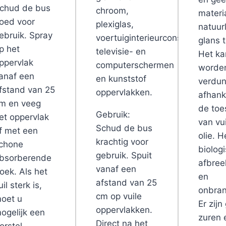
chud de bus
chroom,
materia
oed voor
plexiglas,
natuurl
ebruik. Spray
voertuiginterieurconsoles,
glans 
p het
televisie- en
Het ka
ppervlak
computerschermen
worde
anaf een
en kunststof
verdun
fstand van 25
oppervlakken.
afhank
m en veeg
de toe
Gebruik:
et oppervlak
van vui
Schud de bus
f met een
olie. H
krachtig voor
chone
biolog
gebruik. Spuit
bsorberende
afbree
vanaf een
oek. Als het
en
afstand van 25
uil sterk is,
onbran
cm op vuile
oet u
Er zijn
oppervlakken.
ogelijk een
zuren 
Direct na het