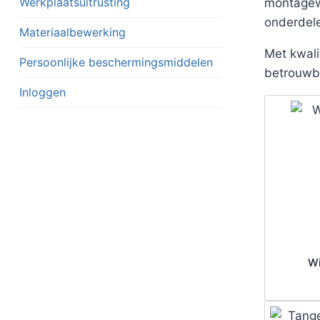
Werkplaatsuitrusting
montagewe
onderdel
Materiaalbewerking
Met kwali
Persoonlijke beschermingsmiddelen
betrouwb
Inloggen
Wi