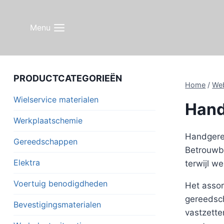
Doorgaan
naar
Menu
inhoud
PRODUCTCATEGORIEËN
Home
/
We
Wielservice materialen
Hand
Werkplaatschemie
Handgere
Gereedschappen
Betrouwb
Elektra
terwijl w
Voertuig benodigdheden
Het assor
gereedsch
Bevestigingsmaterialen
vastzette