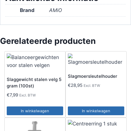
Brand
AMiO
Gerelateerde producten
Slagmoersleutelhouder
Slaggewicht stalen velg 5
€
28,95
gram (100st)
Excl. BTW
€
7,99
Excl. BTW
In winkelwagen
In winkelwagen