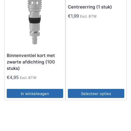
Centreerring (1 stuk)
€
1,99
Excl. BTW
Binnenventiel kort met
zwarte afdichting (100
stuks)
€
4,95
Excl. BTW
In winkelwagen
Selecteer opties
Dit
product
heeft
meerdere