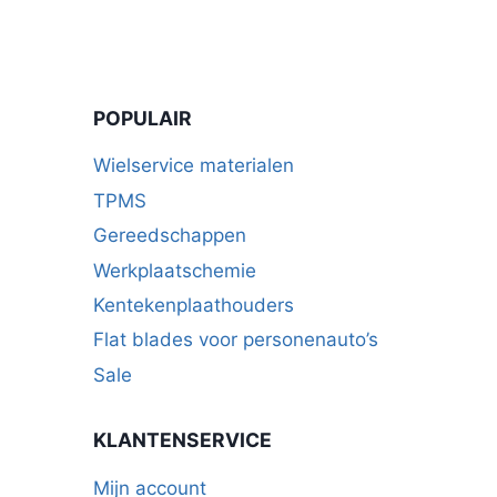
variaties.
Deze
optie
kan
POPULAIR
gekozen
worden
Wielservice materialen
op
TPMS
de
Gereedschappen
productpagina
Werkplaatschemie
Kentekenplaathouders
Flat blades voor personenauto’s
Sale
KLANTENSERVICE
Mijn account