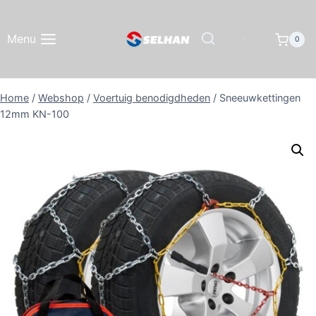
Doorgaan
naar
Menu
0
inhoud
Home
/
Webshop
/
Voertuig benodigdheden
/
Sneeuwkettingen
12mm KN-100