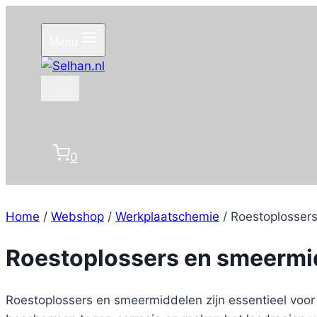
Doorgaan
naar
Menu
inhoud
0
Home
/
Webshop
/
Werkplaatschemie
/
Roestoplosser
Roestoplossers en smeermi
Roestoplossers en smeermiddelen zijn essentieel voo