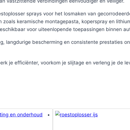
n vastzittende verbindingen eenvoudiger en veiliger.
estoplosser sprays voor het losmaken van gecorrodeer
 zoals keramische montagepasta, koperspray en lithium
beschikbaar voor uiteenlopende toepassingen binnen au
, langdurige bescherming en consistente prestaties ond
rk je efficiënter, voorkom je slijtage en verleng je d