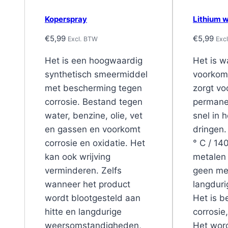
Koperspray
Lithium w
€
5,99
€
5,99
Excl. BTW
Exc
Het is een hoogwaardig
Het is w
synthetisch smeermiddel
voorkomt
met bescherming tegen
zorgt vo
corrosie. Bestand tegen
permane
water, benzine, olie, vet
snel in 
en gassen en voorkomt
dringen.
corrosie en oxidatie. Het
° C / 14
kan ook wrijving
metalen 
verminderen. Zelfs
geen met
wanneer het product
langdur
wordt blootgesteld aan
Het is b
hitte en langdurige
corrosie
weersomstandigheden,
Het word