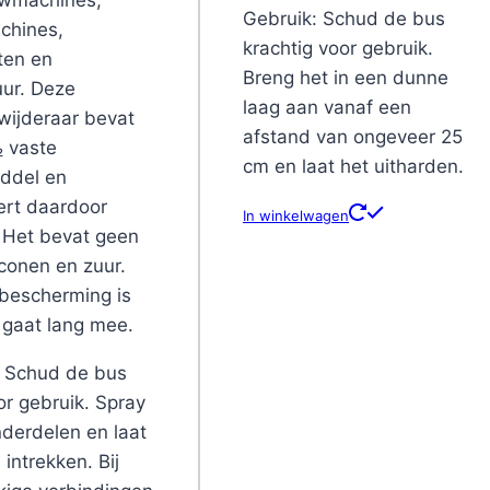
Gebruik: Schud de bus
hines,
krachtig voor gebruik.
ten en
Breng het in een dunne
ur. Deze
laag aan vanaf een
wijderaar bevat
afstand van ongeveer 25
₂ vaste
cm en laat het uitharden.
ddel en
ert daardoor
In winkelwagen
. Het bevat geen
iconen en zuur.
bescherming is
 gaat lang mee.
: Schud de bus
r gebruik. Spray
derdelen en laat
 intrekken. Bij