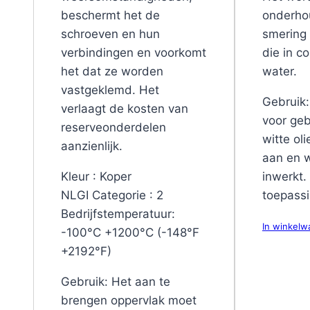
beschermt het de
onderhou
schroeven en hun
smering
verbindingen en voorkomt
die in c
het dat ze worden
water.
vastgeklemd. Het
Gebruik
verlaagt de kosten van
voor geb
reserveonderdelen
witte ol
aanzienlijk.
aan en w
Kleur : Koper
inwerkt.
NLGI Categorie : 2
toepassi
Bedrijfstemperatuur:
In winkel
-100°C +1200°C (-148°F
+2192°F)
Gebruik: Het aan te
brengen oppervlak moet