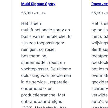
Multi Signum Spray
Roestver
€
5,99
€
5,99
Excl. BTW
Exc
Het is een
Het is 
multifunctionele spray op
op basis
basis van minerale olie. Er
met uit
zijn zes toepassingen:
wrijving
reinigen, corrosie,
Biedt su
bescherming,
roestpen
smeermiddel, roest en
roestopl
vochtoplosser. De ultieme
het los
oplossing voor problemen
overmati
in de service-, reparatie-,
geoxide
onderhouds- en
schroefv
productiebranche. Met
verwijde
onbrandbaar drijfgas
auto’s, 
(CO2). Het helpt bij het
landbou