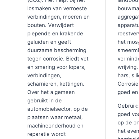
losmaken van verroeste
bouwmac
verbindingen, moeren en
aggrega
bouten. Verwijdert
apparatu
piepende en krakende
roestver
geluiden en geeft
het mos
duurzame bescherming
smeermi
tegen corrosie. Biedt vet
vermind
en smering voor lopers,
wrijving
verbindingen,
hars, sil
scharnieren, kettingen.
Corrosie
Over het algemeen
goed en
gebruikt in de
Gebruik
automobielsector, op de
goed voo
plaatsen waar metaal,
op de on
machineonderhoud en
het even
reparatie wordt