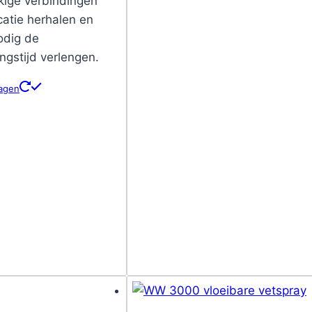
kige verbindingen
catie herhalen en
odig de
ngstijd verlengen.
wagen