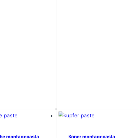
he montagepasta,
Koper montagepasta