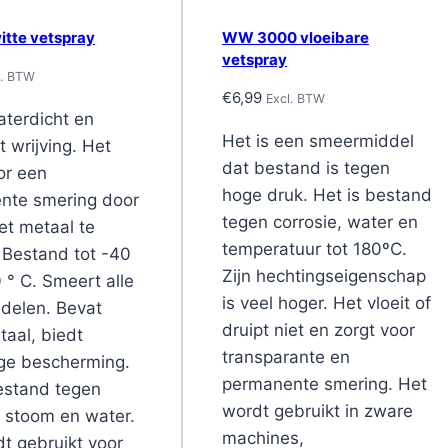
itte vetspray
WW 3000 vloeibare
vetspray
l. BTW
€
6,99
Excl. BTW
aterdicht en
Het is een smeermiddel
 wrijving. Het
dat bestand is tegen
or een
hoge druk. Het is bestand
nte smering door
tegen corrosie, water en
het metaal te
temperatuur tot 180ºC.
 Bestand tot -40
Zijn hechtingseigenschap
0 ° C. Smeert alle
is veel hoger. Het vloeit of
delen. Bevat
druipt niet en zorgt voor
aal, biedt
transparante en
ige bescherming.
permanente smering. Het
estand tegen
wordt gebruikt in zware
, stoom en water.
machines,
t gebruikt voor