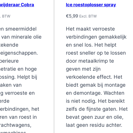
wijderaar Cobra
Ice roestoplosser spray
€
5,99
l. BTW
Excl. BTW
een smeermiddel
Het maakt verroeste
 van minerale olie
verbindingen gemakkelijk
stekende
en snel los. Het helpt
seigenschappen.
roest sneller op te lossen
perieure
door metaalkrimp te
etratie en hoge
geven met zijn
ossing. Helpt bij
verkoelende effect. Het
maken van
biedt gemak bij montage
g verroeste en
en demontage. Wachten
erde
is niet nodig. Het bereikt
erbindingen, het
zelfs de fijnste gaten. Het
ren van roest in
bevat geen zuur en olie,
vrachtwagens,
laat geen residu achter.
wmachines,