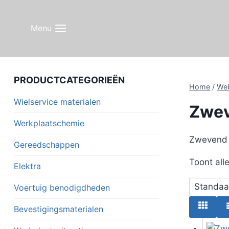
Doorgaan
naar
Menu
inhoud
PRODUCTCATEGORIEËN
Home
/
We
Wielservice materialen
Zwe
Werkplaatschemie
Zwevend
Gereedschappen
Toont all
Elektra
Voertuig benodigdheden
Bevestigingsmaterialen