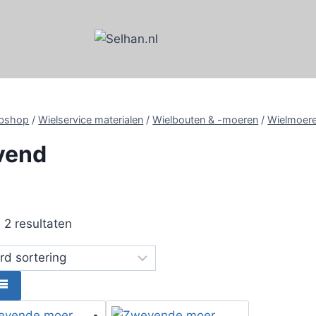
bshop
/
Wielservice materialen
/
Wielbouten & -moeren
/
Wielmoere
vend
e 2 resultaten