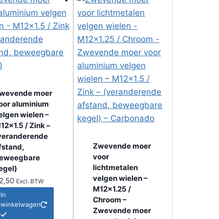
wevende moer
oor aluminium
elgen wielen –
12x1.5 / Zink –
veranderende
Zwevende moer
fstand,
voor
eweegbare
lichtmetalen
egel)
velgen wielen –
2,50
Excl. BTW
M12x1.25 /
In
Chroom –
winkelwagen
Zwevende moer