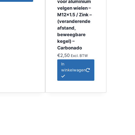
voor aluminium
velgen wielen –
M12x1.5 / Zink –
(veranderende
afstand,
beweegbare
kegel) –
Carbonado
€
2,50
Excl. BTW
In
winkelwagen