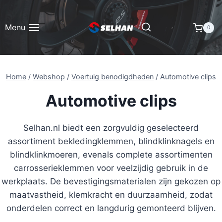
Doorgaan
naar
Menu
0
inhoud
Home
/
Webshop
/
Voertuig benodigdheden
/
Automotive clips
Automotive clips
Selhan.nl biedt een zorgvuldig geselecteerd
assortiment bekledingklemmen, blindklinknagels en
blindklinkmoeren, evenals complete assortimenten
carrosserieklemmen voor veelzijdig gebruik in de
werkplaats. De bevestigingsmaterialen zijn gekozen op
maatvastheid, klemkracht en duurzaamheid, zodat
onderdelen correct en langdurig gemonteerd blijven.