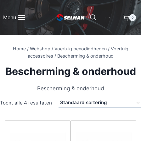
Doorgaan
naar
Menu
0
inhoud
Home
/
Webshop
/
Voertuig benodigdheden
/
Voertuig
accessoires
/
Bescherming & onderhoud
Bescherming & onderhoud
Bescherming & onderhoud
Toont alle 4 resultaten