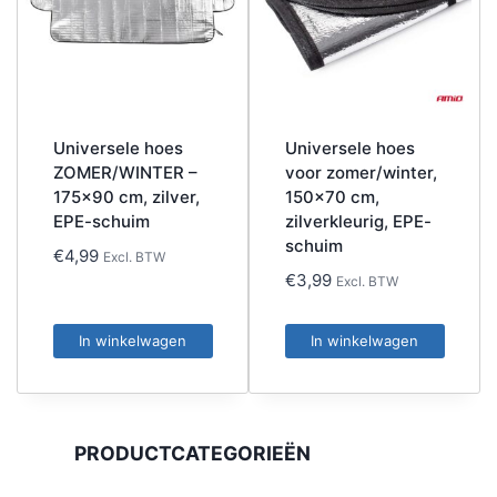
Universele hoes
Universele hoes
ZOMER/WINTER –
voor zomer/winter,
175×90 cm, zilver,
150×70 cm,
EPE-schuim
zilverkleurig, EPE-
schuim
€
4,99
Excl. BTW
€
3,99
Excl. BTW
In winkelwagen
In winkelwagen
PRODUCTCATEGORIEËN