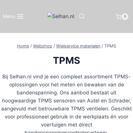
Doorgaan
naar
Menu
0
inhoud
Home
/
Webshop
/
Wielservice materialen
/
TPMS
TPMS
Bij Selhan.nl vind je een compleet assortiment TPMS-
oplossingen voor het meten en bewaken van de
bandenspanning. Ons aanbod bestaat uit
hoogwaardige TPMS sensoren van Autel en Schrader,
aangevuld met betrouwbare TPMS ventielen. Geschikt
voor professioneel gebruik in de werkplaats én voor
voertuigen met direct
bandenspanningscontrolesysteem.