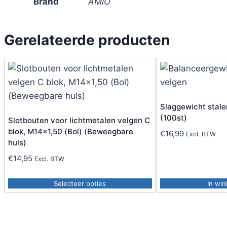
Brand
AMiO
Gerelateerde producten
Slaggewicht stale
(100st)
Slotbouten voor lichtmetalen velgen C
blok, M14x1,50 (Bol) (Beweegbare
€
16,99
Excl. BTW
huls)
€
14,95
Excl. BTW
Selecteer opties
In wi
Dit
product
heeft