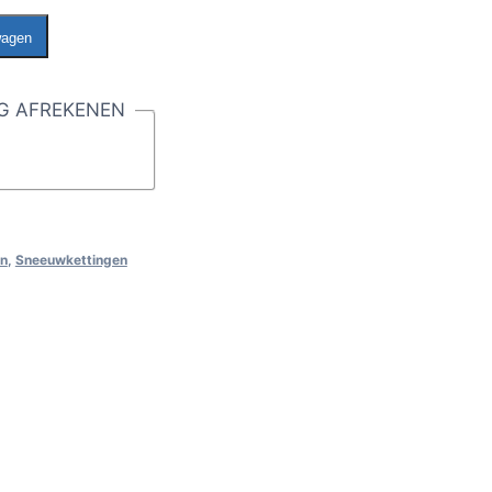
wagen
G AFREKENEN
en
,
Sneeuwkettingen