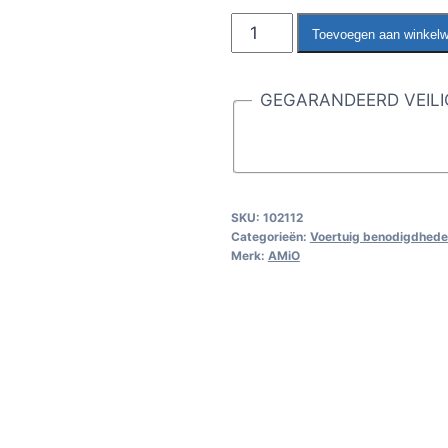
Sneeuwkettingen
Toevoegen aan winkel
12
mm
GEGARANDEERD VEILI
KN-
70
aantal
SKU:
102112
Categorieën:
Voertuig benodigdhed
Merk:
AMiO