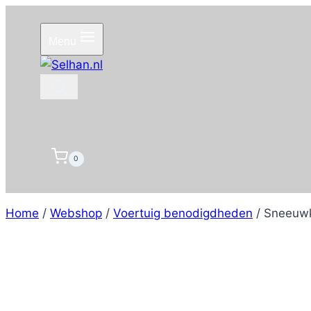
Doorgaan
naar
Menu
inhoud
0
Home
/
Webshop
/
Voertuig benodigdheden
/
Sneeuwk