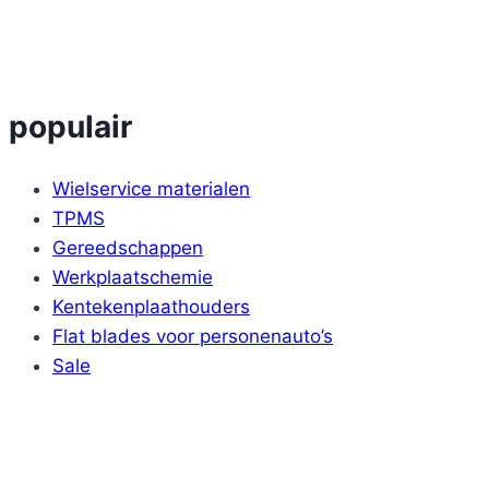
meerdere
variaties.
Deze
optie
populair
kan
gekozen
Wielservice materialen
worden
TPMS
op
Gereedschappen
de
Werkplaatschemie
productpagina
Kentekenplaathouders
Flat blades voor personenauto’s
Sale