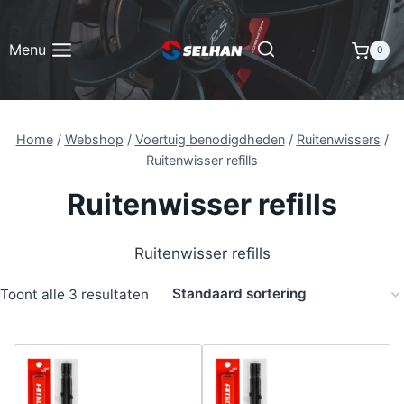
Doorgaan
naar
Menu
0
inhoud
Home
/
Webshop
/
Voertuig benodigdheden
/
Ruitenwissers
/
Ruitenwisser refills
Ruitenwisser refills
Ruitenwisser refills
Toont alle 3 resultaten