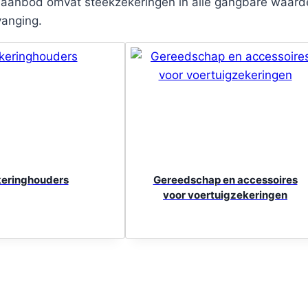
s aanbod omvat steekzekeringen in alle gangbare waard
vanging.
eringhouders
Gereedschap en accessoires
voor voertuigzekeringen