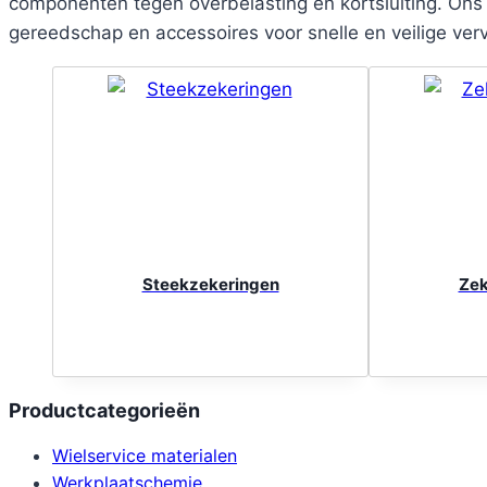
componenten tegen overbelasting en kortsluiting. On
gereedschap en accessoires voor snelle en veilige ver
Steekzekeringen
Zek
Productcategorieën
Wielservice materialen
Werkplaatschemie