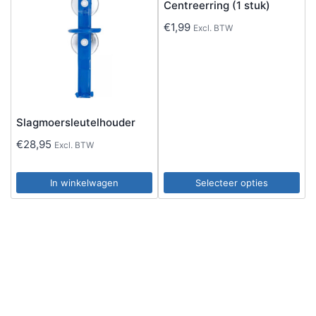
Centreerring (1 stuk)
€
1,99
Excl. BTW
Slagmoersleutelhouder
€
28,95
Excl. BTW
In winkelwagen
Selecteer opties
Dit
product
heeft
meerdere
variaties.
Deze