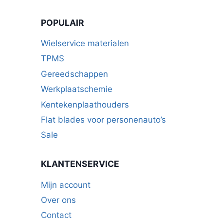
optie
kan
POPULAIR
gekozen
worden
Wielservice materialen
op
TPMS
de
Gereedschappen
productpagina
Werkplaatschemie
Kentekenplaathouders
Flat blades voor personenauto’s
Sale
KLANTENSERVICE
Mijn account
Over ons
Contact