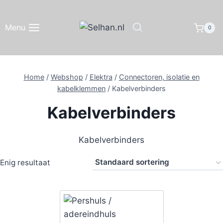
Doorgaan
naar
Menu
0
inhoud
Home
/
Webshop
/
Elektra
/
Connectoren, isolatie en
kabelklemmen
/
Kabelverbinders
Kabelverbinders
Kabelverbinders
Enig resultaat