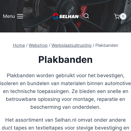
Doorgaan
naar
Menu
0
inhoud
Home
/
Webshop
/
Werkplaatsuitrusting
/
Plakbanden
Plakbanden
Plakbanden worden gebruikt voor het bevestigen,
isoleren en bundelen van materialen binnen automotive
en technische toepassingen. Ze bieden een snelle en
betrouwbare oplossing voor montage, reparatie en
bescherming van onderdelen.
Het assortiment van Selhan.nl omvat onder andere
duct tapes en textieltapes voor stevige bevestiging en