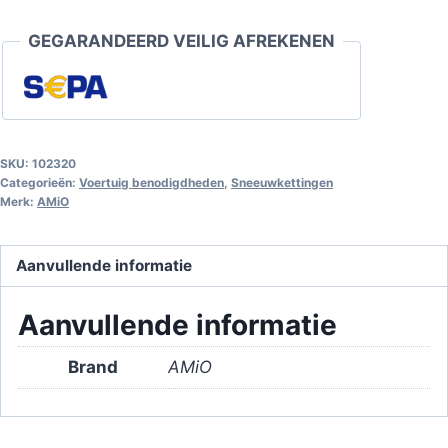
mm
GEGARANDEERD VEILIG AFREKENEN
KNS-
110
aantal
SKU:
102320
Categorieën:
Voertuig benodigdheden
,
Sneeuwkettingen
Merk:
AMiO
Aanvullende informatie
Aanvullende informatie
Brand
AMiO