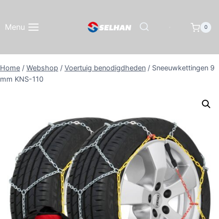
Doorgaan
naar
Menu
0
inhoud
Home
/
Webshop
/
Voertuig benodigdheden
/
Sneeuwkettingen 9
mm KNS-110