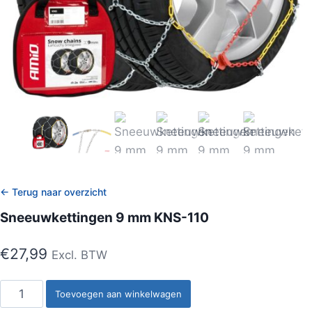
← Terug naar overzicht
Sneeuwkettingen 9 mm KNS-110
€
27,99
Excl. BTW
Sneeuwkettingen
Toevoegen aan winkelwagen
9