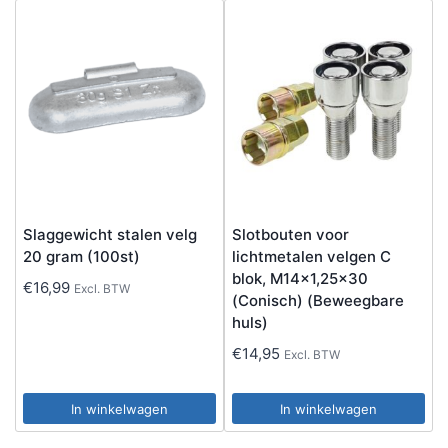
Slaggewicht stalen velg
Slotbouten voor
20 gram (100st)
lichtmetalen velgen C
blok, M14x1,25×30
€
16,99
Excl. BTW
(Conisch) (Beweegbare
huls)
€
14,95
Excl. BTW
In winkelwagen
In winkelwagen