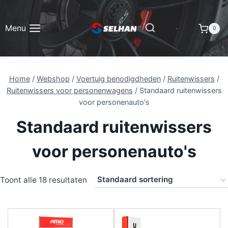
Doorgaan
naar
Menu
0
inhoud
Home
/
Webshop
/
Voertuig benodigdheden
/
Ruitenwissers
/
Ruitenwissers voor personenwagens
/
Standaard ruitenwissers
voor personenauto's
Standaard ruitenwissers
voor personenauto's
Toont alle 18 resultaten