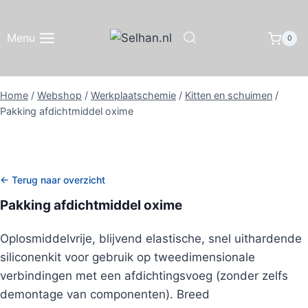
Doorgaan
naar
Menu
0
inhoud
Home
/
Webshop
/
Werkplaatschemie
/
Kitten en schuimen
/
Pakking afdichtmiddel oxime
← Terug naar overzicht
Pakking afdichtmiddel oxime
Oplosmiddelvrije, blijvend elastische, snel uithardende
siliconenkit voor gebruik op tweedimensionale
verbindingen met een afdichtingsvoeg (zonder zelfs
demontage van componenten). Breed