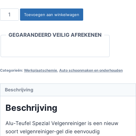
Alu-
Toevoegen aan winkelwagen
Teufel
Spezial
GEGARANDEERD VEILIG AFREKENEN
Velgenreiniger
5
liter
aantal
Categorieën:
Werkplaatschemie
,
Auto schoonmaken en onderhouden
Beschrijving
Beschrijving
Alu-Teufel Spezial Velgenreiniger is een nieuw
soort velgenreiniger-gel die eenvoudig