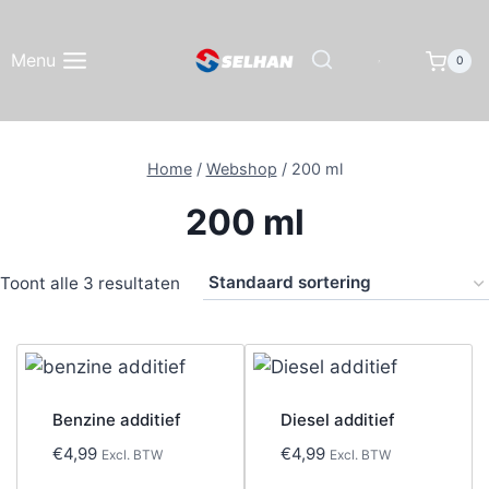
Doorgaan
naar
Menu
0
inhoud
Home
/
Webshop
/
200 ml
200 ml
Toont alle 3 resultaten
Benzine additief
Diesel additief
€
4,99
€
4,99
Excl. BTW
Excl. BTW