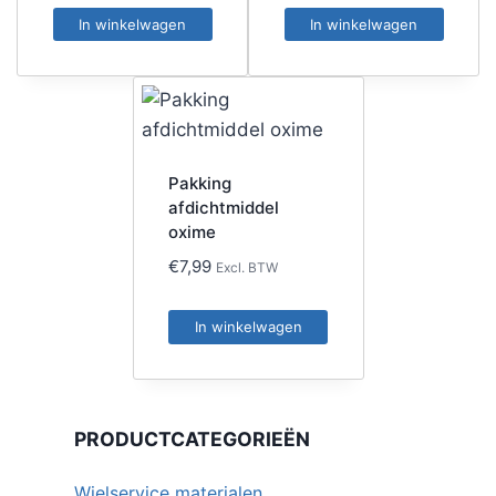
In winkelwagen
In winkelwagen
Pakking
afdichtmiddel
oxime
€
7,99
Excl. BTW
In winkelwagen
PRODUCTCATEGORIEËN
Wielservice materialen