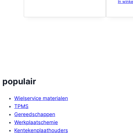
In wink
populair
Wielservice materialen
TPMS
Gereedschappen
Werkplaatschemie
Kentekenplaathouders