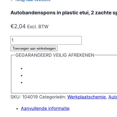
Autobandenspons in plastic etui, 2 zachte 
€
2,04
Excl. BTW
Autobandenspons
in
Toevoegen aan winkelwagen
plastic
GEGARANDEERD VEILIG AFREKENEN
etui,
2
zachte
sponsjes
aantal
SKU:
104019
Categorieën:
Werkplaatschemie
,
Aut
Aanvullende informatie