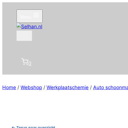
Doorgaan
naar
Menu
inhoud
0
Home
/
Webshop
/
Werkplaatschemie
/
Auto schoonm
← Terug naar overzicht