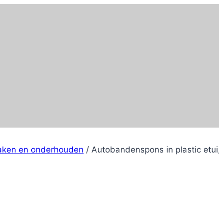
aken en onderhouden
/
Autobandenspons in plastic etui