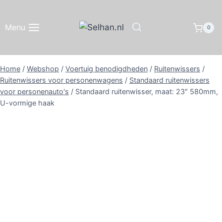
Doorgaan
naar
Menu
0
inhoud
Home
/
Webshop
/
Voertuig benodigdheden
/
Ruitenwissers
/
Ruitenwissers voor personenwagens
/
Standaard ruitenwissers
voor personenauto's
/
Standaard ruitenwisser, maat: 23″ 580mm,
U-vormige haak