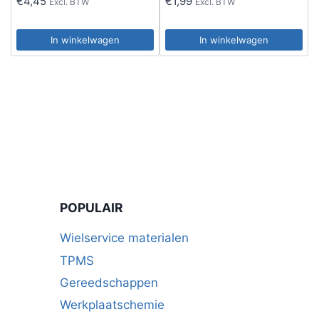
€
4,45
€
1,99
Excl. BTW
Excl. BTW
In winkelwagen
In winkelwagen
POPULAIR
Wielservice materialen
TPMS
Gereedschappen
Werkplaatschemie