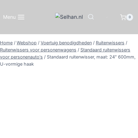
Doorgaan
naar
Menu
0
inhoud
Home
/
Webshop
/
Voertuig benodigdheden
/
Ruitenwissers
/
Ruitenwissers voor personenwagens
/
Standaard ruitenwissers
voor personenauto's
/
Standaard ruitenwisser, maat: 24″ 600mm,
U-vormige haak