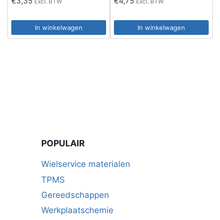
€
3,35
€
4,75
Excl. BTW
Excl. BTW
In winkelwagen
In winkelwagen
POPULAIR
Wielservice materialen
TPMS
Gereedschappen
Werkplaatschemie