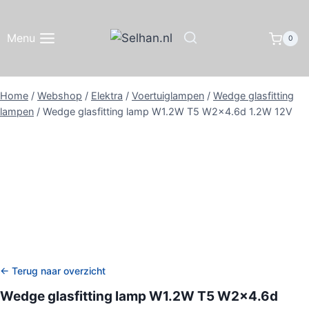
Doorgaan
naar
Menu
0
inhoud
Home
/
Webshop
/
Elektra
/
Voertuiglampen
/
Wedge glasfitting
lampen
/
Wedge glasfitting lamp W1.2W T5 W2x4.6d 1.2W 12V
← Terug naar overzicht
Wedge glasfitting lamp W1.2W T5 W2x4.6d