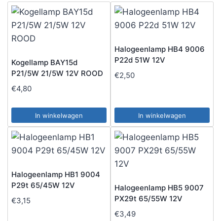
Halogeenlamp HB4 9006
P22d 51W 12V
Kogellamp BAY15d
P21/5W 21/5W 12V ROOD
€
2,50
€
4,80
In winkelwagen
In winkelwagen
Halogeenlamp HB1 9004
P29t 65/45W 12V
Halogeenlamp HB5 9007
PX29t 65/55W 12V
€
3,15
€
3,49