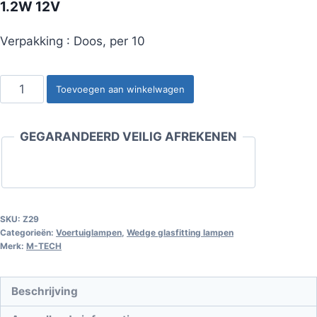
1.2W 12V
Verpakking : Doos, per 10
Wedge
Toevoegen aan winkelwagen
glasfitting
lamp
GEGARANDEERD VEILIG AFREKENEN
W1.2W
T5
W2x4.6d
1.2W
12V
SKU:
Z29
Categorieën:
Voertuiglampen
,
Wedge glasfitting lampen
aantal
Merk:
M-TECH
Beschrijving