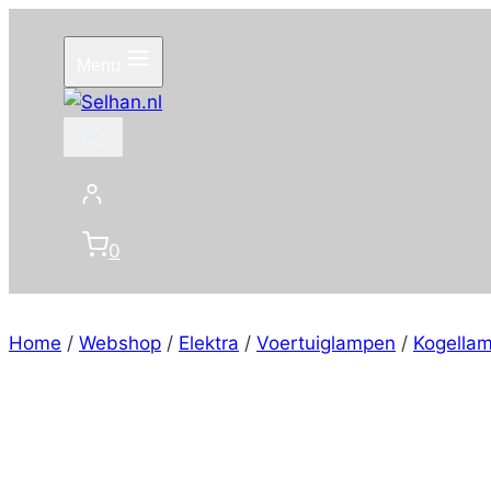
Doorgaan
naar
Menu
inhoud
0
Home
/
Webshop
/
Elektra
/
Voertuiglampen
/
Kogella