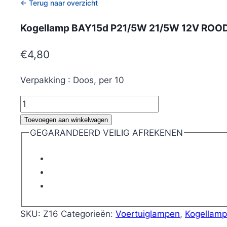
← Terug naar overzicht
Kogellamp BAY15d P21/5W 21/5W 12V ROO
€
4,80
Verpakking : Doos, per 10
Kogellamp
BAY15d
Toevoegen aan winkelwagen
P21/5W
GEGARANDEERD VEILIG AFREKENEN
21/5W
12V
ROOD
aantal
SKU:
Z16
Categorieën:
Voertuiglampen
,
Kogellam