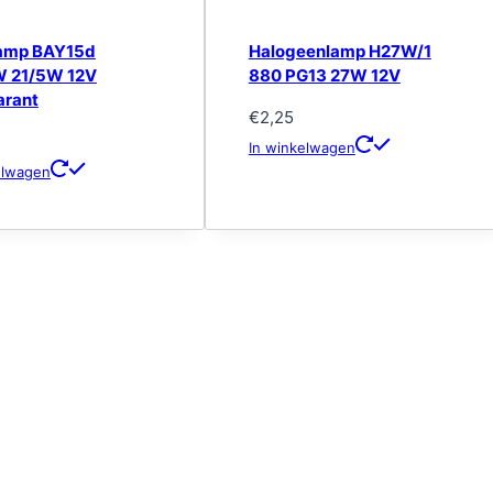
lamp BAY15d
Halogeenlamp H27W/1
W 21/5W 12V
880 PG13 27W 12V
arant
€
2,25
In winkelwagen
elwagen