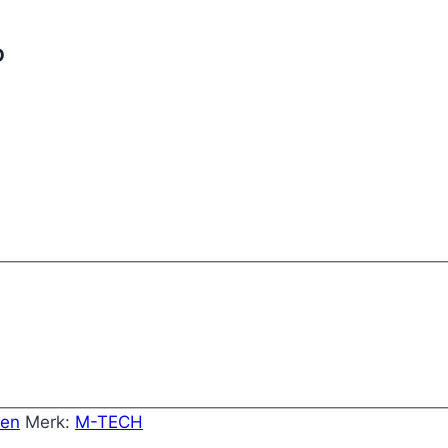
D
pen
Merk:
M-TECH