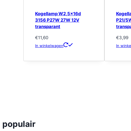
Kogellamp W2,5x16d
Kogel
3156 P27W 27W 12V
P21/5
transparant
transp
€
11,60
€
3,99
In winkelwagen
In wink
populair