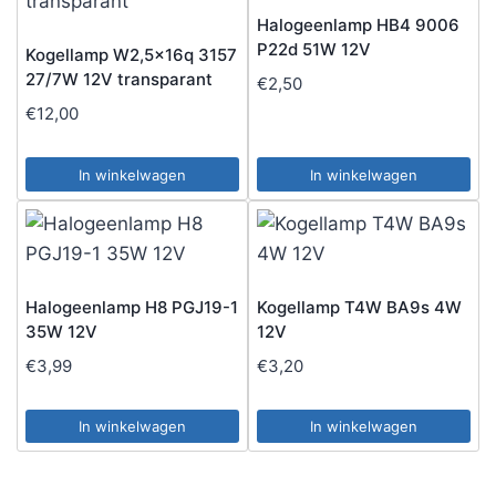
Halogeenlamp HB4 9006
P22d 51W 12V
Kogellamp W2,5x16q 3157
27/7W 12V transparant
€
2,50
€
12,00
In winkelwagen
In winkelwagen
Halogeenlamp H8 PGJ19-1
Kogellamp T4W BA9s 4W
35W 12V
12V
€
3,99
€
3,20
In winkelwagen
In winkelwagen