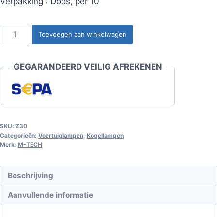
Verpakking : Doos, per 10
Kogellamp
Toevoegen aan winkelwagen
BA15s
R5W
GEGARANDEERD VEILIG AFREKENEN
G18
5W
12V
transparant
aantal
SKU:
Z30
Categorieën:
Voertuiglampen
,
Kogellampen
Merk:
M-TECH
Beschrijving
Aanvullende informatie