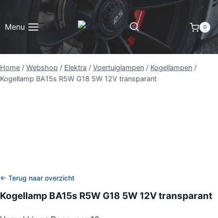
Doorgaan
naar
Menu
0
inhoud
Home
/
Webshop
/
Elektra
/
Voertuiglampen
/
Kogellampen
/
Kogellamp BA15s R5W G18 5W 12V transparant
← Terug naar overzicht
Kogellamp BA15s R5W G18 5W 12V transparant