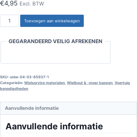
€
4,95
Excl. BTW
Zwarte
Toevoegen aan winkelwagen
kappen
voor
GEGARANDEERD VEILIG AFREKENEN
20+1
bouten
+
19mm
sleutel
SKU:
uniw-04-03-65937-1
Categorieën:
Wielservice materialen
,
Wielbout & -moer kappen
,
Voertuig
aantal
benodigdheden
Aanvullende informatie
Aanvullende informatie