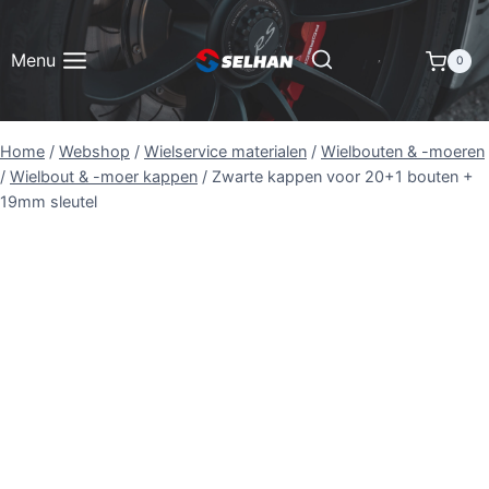
Doorgaan
naar
Menu
0
inhoud
Home
/
Webshop
/
Wielservice materialen
/
Wielbouten & -moeren
/
Wielbout & -moer kappen
/
Zwarte kappen voor 20+1 bouten +
19mm sleutel