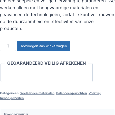
om een soepele en veilige rijervaring te garanderen. We
werken alleen met hoogwaardige materialen en
geavanceerde technologieën, zodat je kunt vertrouwen
op de duurzaamheid en effectiviteit van onze
producten.
Slaggewicht
Toevoegen aan winkelwagen
stalen
velg
GEGARANDEERD VEILIG AFREKENEN
25
gram
(100st)
aantal
Categorieën:
Wielservice materialen
,
Balanceergewichten
,
Voertuig
benodigdheden
Beschrijving