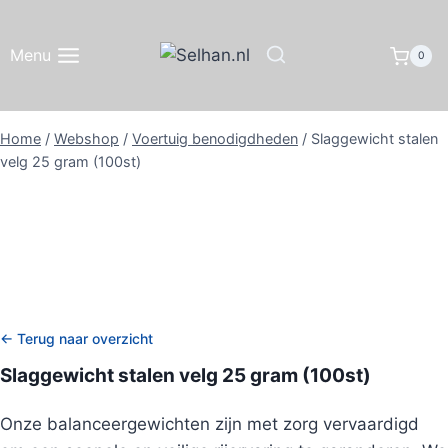
Doorgaan
naar
Menu
0
inhoud
Home
/
Webshop
/
Voertuig benodigdheden
/
Slaggewicht stalen
velg 25 gram (100st)
← Terug naar overzicht
Slaggewicht stalen velg 25 gram (100st)
Onze balanceergewichten zijn met zorg vervaardigd