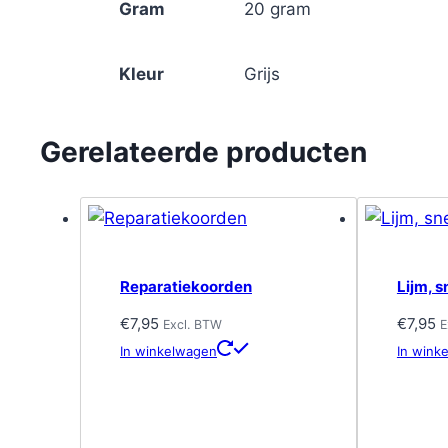
Gram
20 gram
Kleur
Grijs
Gerelateerde producten
Reparatiekoorden
Lijm, s
€
7,95
€
7,95
Excl. BTW
E
In winkelwagen
In wink