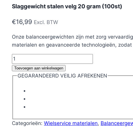
Slaggewicht stalen velg 20 gram (100st)
€
16,99
Excl. BTW
Onze balanceergewichten zijn met zorg vervaardig
materialen en geavanceerde technologieën, zodat 
Slaggewicht
stalen
Toevoegen aan winkelwagen
velg
GEGARANDEERD VEILIG AFREKENEN
20
gram
(100st)
aantal
Categorieën:
Wielservice materialen
,
Balanceergew