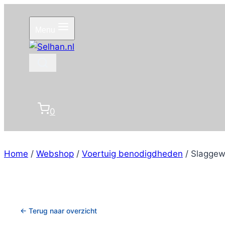
Doorgaan
naar
Menu
inhoud
0
Home
/
Webshop
/
Voertuig benodigdheden
/
Slaggewi
← Terug naar overzicht