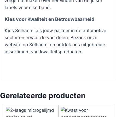
zorgen te maken over het vinden van de juiste
labels voor elke band.
Kies voor Kwaliteit en Betrouwbaarheid
Kies Selhan.nl als jouw partner in de automotive
sector en ervaar de voordelen. Bezoek onze
website op Selhan.nl en ontdek ons uitgebreide
assortiment van kwaliteitsproducten.
i i i i i i i i i i i i
i i i i i i i i i i i i i i i i i i i i i i i i i i i i i i i i i i i i i i i i i i i i i i
i i i i i i i i i i i i i i i i i i i i i i i i i i i i i i i i i i i i i i i i i i i i i i
i
Gerelateerde producten