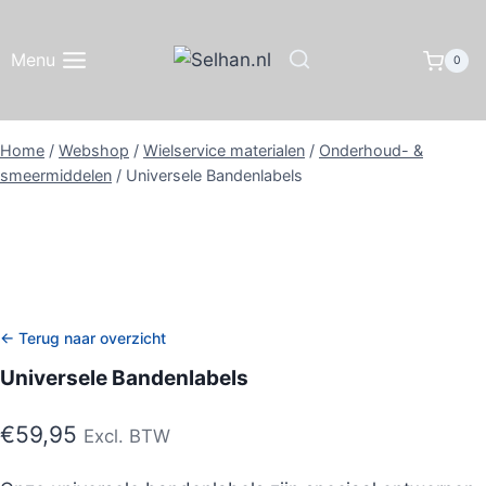
Doorgaan
naar
Menu
0
inhoud
Home
/
Webshop
/
Wielservice materialen
/
Onderhoud- &
smeermiddelen
/
Universele Bandenlabels
← Terug naar overzicht
Universele Bandenlabels
€
59,95
Excl. BTW