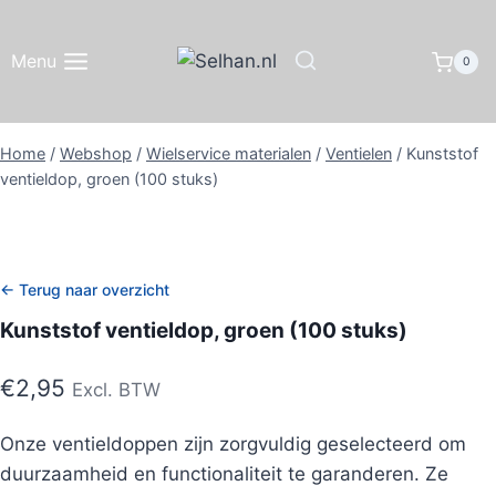
Doorgaan
naar
Menu
0
inhoud
Home
/
Webshop
/
Wielservice materialen
/
Ventielen
/
Kunststof
ventieldop, groen (100 stuks)
← Terug naar overzicht
Kunststof ventieldop, groen (100 stuks)
€
2,95
Excl. BTW
Onze ventieldoppen zijn zorgvuldig geselecteerd om
duurzaamheid en functionaliteit te garanderen. Ze