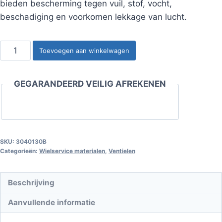
bieden bescherming tegen vuil, stof, vocht,
beschadiging en voorkomen lekkage van lucht.
Kunststof
Toevoegen aan winkelwagen
ventieldop,
groen
GEGARANDEERD VEILIG AFREKENEN
(100
stuks)
aantal
SKU:
3040130B
Categorieën:
Wielservice materialen
,
Ventielen
Beschrijving
Aanvullende informatie