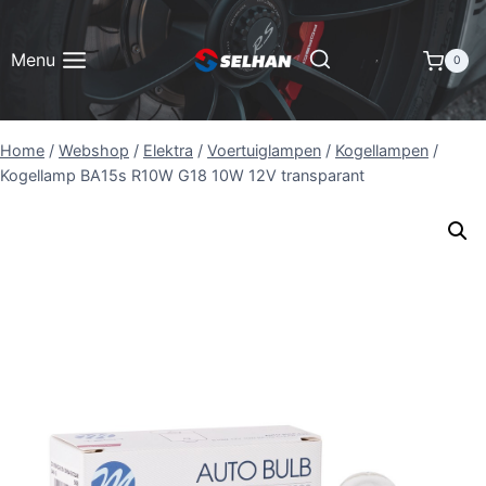
Doorgaan
naar
Menu
0
inhoud
Home
/
Webshop
/
Elektra
/
Voertuiglampen
/
Kogellampen
/
Kogellamp BA15s R10W G18 10W 12V transparant