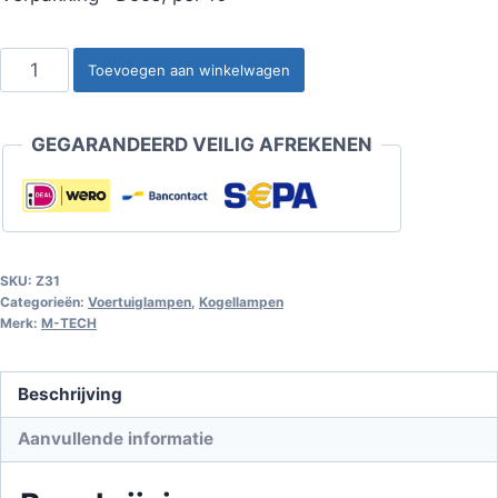
Kogellamp
Toevoegen aan winkelwagen
BA15s
R10W
GEGARANDEERD VEILIG AFREKENEN
G18
10W
12V
transparant
aantal
SKU:
Z31
Categorieën:
Voertuiglampen
,
Kogellampen
Merk:
M-TECH
Beschrijving
Aanvullende informatie