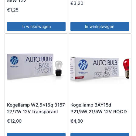
55W 12V
€
3,20
€
1,25
In winkelwagen
In winkelwagen
Kogellamp W2,5x16q 3157
Kogellamp BAY15d
27/7W 12V transparant
P21/5W 21/5W 12V ROOD
€
12,00
€
4,80