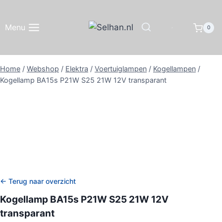
Doorgaan
naar
Menu
0
inhoud
Home
/
Webshop
/
Elektra
/
Voertuiglampen
/
Kogellampen
/
Kogellamp BA15s P21W S25 21W 12V transparant
← Terug naar overzicht
Kogellamp BA15s P21W S25 21W 12V
transparant