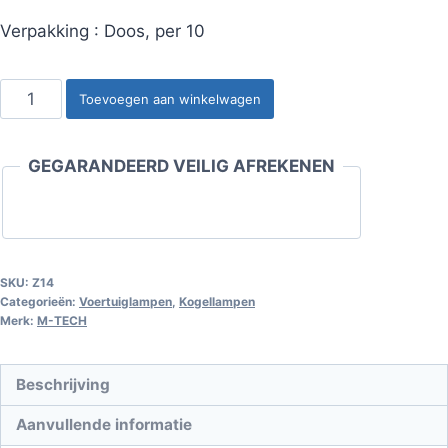
Verpakking : Doos, per 10
Kogellamp
Toevoegen aan winkelwagen
BA15s
P21W
GEGARANDEERD VEILIG AFREKENEN
S25
21W
12V
transparant
aantal
SKU:
Z14
Categorieën:
Voertuiglampen
,
Kogellampen
Merk:
M-TECH
Beschrijving
Aanvullende informatie