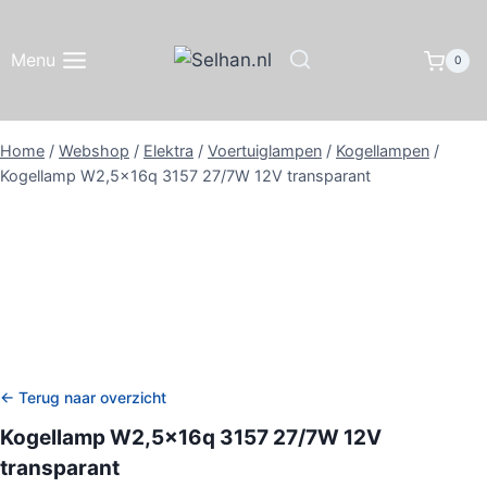
Doorgaan
naar
Menu
0
inhoud
Home
/
Webshop
/
Elektra
/
Voertuiglampen
/
Kogellampen
/
Kogellamp W2,5x16q 3157 27/7W 12V transparant
← Terug naar overzicht
Kogellamp W2,5x16q 3157 27/7W 12V
transparant