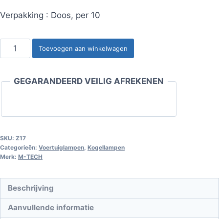
Verpakking : Doos, per 10
Kogellamp
Toevoegen aan winkelwagen
W2,5x16q
3157
GEGARANDEERD VEILIG AFREKENEN
27/7W
12V
transparant
aantal
SKU:
Z17
Categorieën:
Voertuiglampen
,
Kogellampen
Merk:
M-TECH
Beschrijving
Aanvullende informatie