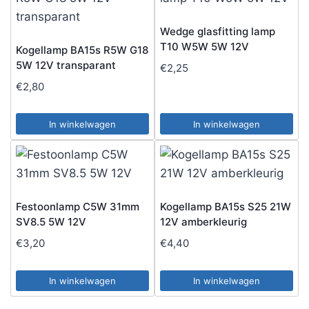
Wedge glasfitting lamp
T10 W5W 5W 12V
Kogellamp BA15s R5W G18
5W 12V transparant
€
2,25
€
2,80
In winkelwagen
In winkelwagen
Festoonlamp C5W 31mm
Kogellamp BA15s S25 21W
SV8.5 5W 12V
12V amberkleurig
€
3,20
€
4,40
In winkelwagen
In winkelwagen