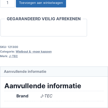
Afdekkapjes
Toevoegen aan winkelwagen
voor
bouten
GEGARANDEERD VEILIG AFREKENEN
van
17
mm,
verchroomd
aantal
SKU:
121300
Categorie:
Wielbout & -moer kappen
Merk:
J-TEC
Aanvullende informatie
Aanvullende informatie
Brand
J-TEC