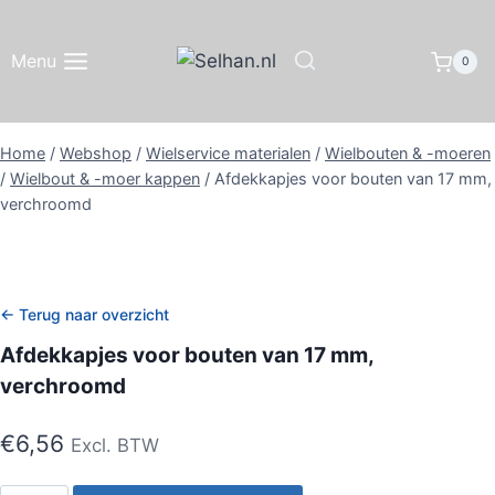
Doorgaan
naar
Menu
0
inhoud
Home
/
Webshop
/
Wielservice materialen
/
Wielbouten & -moeren
/
Wielbout & -moer kappen
/
Afdekkapjes voor bouten van 17 mm,
verchroomd
← Terug naar overzicht
Afdekkapjes voor bouten van 17 mm,
verchroomd
€
6,56
Excl. BTW