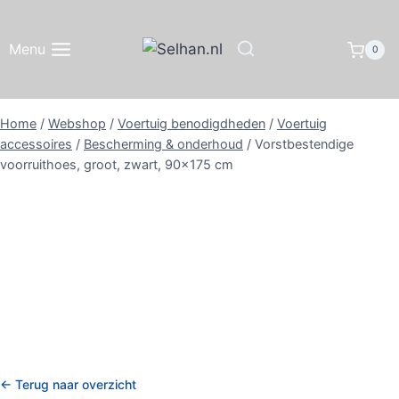
Doorgaan
naar
Menu
0
inhoud
Home
/
Webshop
/
Voertuig benodigdheden
/
Voertuig
accessoires
/
Bescherming & onderhoud
/
Vorstbestendige
voorruithoes, groot, zwart, 90×175 cm
← Terug naar overzicht