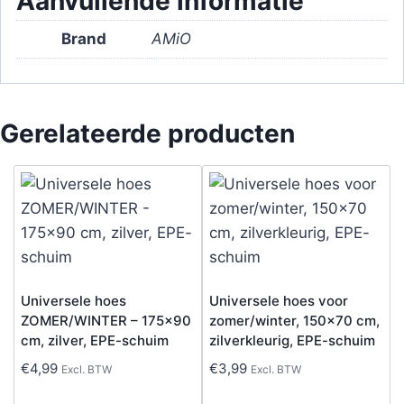
Aanvullende informatie
Brand
AMiO
Gerelateerde producten
Universele hoes
Universele hoes voor
ZOMER/WINTER – 175×90
zomer/winter, 150×70 cm,
cm, zilver, EPE-schuim
zilverkleurig, EPE-schuim
€
4,99
€
3,99
Excl. BTW
Excl. BTW