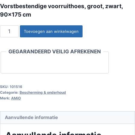
Vorstbestendige voorruithoes, groot, zwart,
90×175 cm
Vorstbestendige
Toevoegen aan winkelwagen
voorruithoes,
groot,
GEGARANDEERD VEILIG AFREKENEN
zwart,
90x175
cm
aantal
SKU:
101516
Categorie:
Bescherming & onderhoud
Merk:
AMiO
Aanvullende informatie