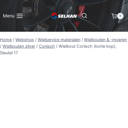
Doorgaan
naar
Menu
0
inhoud
Home
/
Webshop
/
Wielservice materialen
/
Wielbouten & -moeren
/
Wielbouten zilver
/
Conisch
/
Wielbout Conisch (korte kop),
Sleutel 17