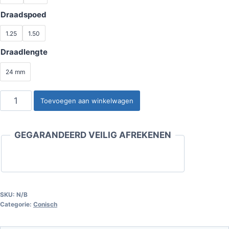
Draadspoed
1.25
1.50
Draadlengte
24 mm
Wielbout
Toevoegen aan winkelwagen
Conisch
(korte
GEGARANDEERD VEILIG AFREKENEN
kop),
Sleutel
17
aantal
SKU:
N/B
Categorie:
Conisch