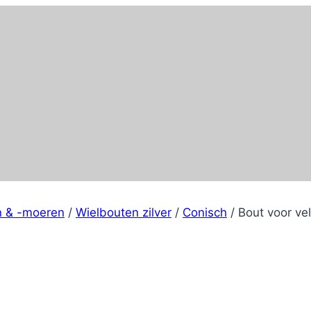
n & -moeren
/
Wielbouten zilver
/
Conisch
/
Bout voor ve