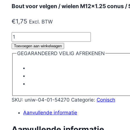
Bout voor velgen / wielen M12x1.25 conus / 
€
1,75
Excl. BTW
Bout
voor
Toevoegen aan winkelwagen
velgen
GEGARANDEERD VEILIG AFREKENEN
/
wielen
M12x1.25
conus
/
Sleutel
SKU:
uniw-04-01-54270
Categorie:
Conisch
19
Aanvullende informatie
-
26
Aanvullende informatie
mm