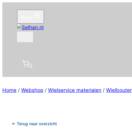
Doorgaan
naar
Menu
inhoud
0
Home
/
Webshop
/
Wielservice materialen
/
Wielboute
← Terug naar overzicht