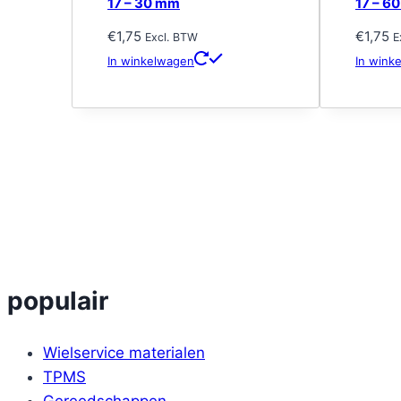
17 – 30 mm
17 – 6
€
1,75
€
1,75
Excl. BTW
E
In winkelwagen
In wink
populair
Wielservice materialen
TPMS
Gereedschappen