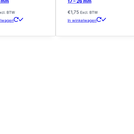
0 mm
17 – 26 mm
€
1,75
xcl. BTW
Excl. BTW
elwagen
In winkelwagen