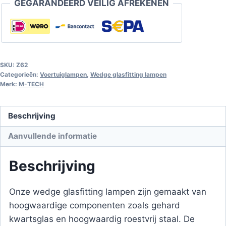
GEGARANDEERD VEILIG AFREKENEN
WY21w
WX3x16d
12V/21W
amberkleurig
aantal
SKU:
Z62
Categorieën:
Voertuiglampen
,
Wedge glasfitting lampen
Merk:
M-TECH
Beschrijving
Aanvullende informatie
Beschrijving
Onze wedge glasfitting lampen zijn gemaakt van
hoogwaardige componenten zoals gehard
kwartsglas en hoogwaardig roestvrij staal. De