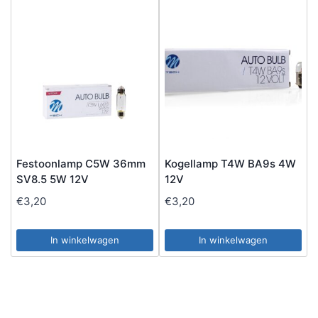
Festoonlamp C5W 36mm
Kogellamp T4W BA9s 4W
SV8.5 5W 12V
12V
€
3,20
€
3,20
In winkelwagen
In winkelwagen