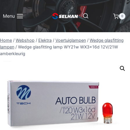
Doorgaan
naar
Menu
0
inhoud
Home
/
Webshop
/
Elektra
/
Voertuiglampen
/
Wedge glasfitting
lampen
/
Wedge glasfitting lamp WY21w WX3x16d 12V/21W
amberkleurig