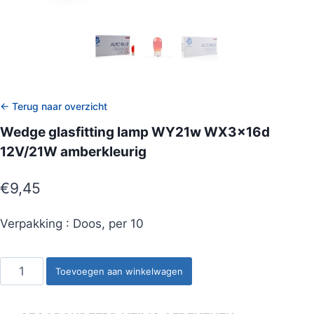
← Terug naar overzicht
Wedge glasfitting lamp WY21w WX3x16d
12V/21W amberkleurig
€
9,45
Verpakking : Doos, per 10
Wedge
Toevoegen aan winkelwagen
glasfitting
lamp